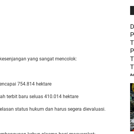
D
P
T
P
T
t kesenjangan yang sangat mencolok:
T
Ad
mencapai 754.814 hektare
ah terbit baru seluas 410.014 hektare
jelasan status hukum dan harus segera dievaluasi.