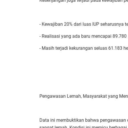
Kesenjangan juga terjadi pada kewajiban
- Kewajiban 20% dari luas IUP seharusnya t
- Realisasi yang ada baru mencapai 89.780 
- Masih terjadi kekurangan seluas 61.183 he
Pengawasan Lemah, Masyarakat yang Mend
Data ini membuktikan bahwa pengawasan d
sangat lemah. Kondisi ini memicu berbagai 