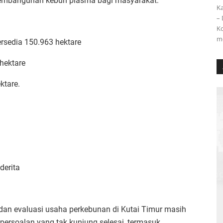
 pembangunan kebun plasma bagi masyarakat:
Ka
–
Ko
m
ersedia 150.963 hektare
hektare
ktare.
erita
an evaluasi usaha perkebunan di Kutai Timur masih
persoalan yang tak kunjung selesai, termasuk