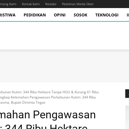
ntang Kami
Kontak Kami
Redaksi
Pedoman Media Siber
RISTIWA
PEDIDIKAN
OPINI
SOSOK
TEKNOLOGI
unan Kutim: 344 Ribu Hektare Tanpa HGU & Kurang 61 Ribu
ngkap Kelemahan Pengawasan Perkebunan Kutim: 344 Ribu
asma, Bupati Diminta Tegas
emahan Pengawasan
 344 Ribu Hektare