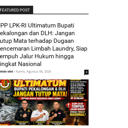
FEATURED POST
PP LPK-RI Ultimatum Bupati
ekalongan dan DLH: Jangan
utup Mata terhadap Dugaan
encemaran Limbah Laundry, Siap
empuh Jalur Hukum hingga
ingkat Nasional
min vini
-
Kamis, Agustus 06, 2026
0