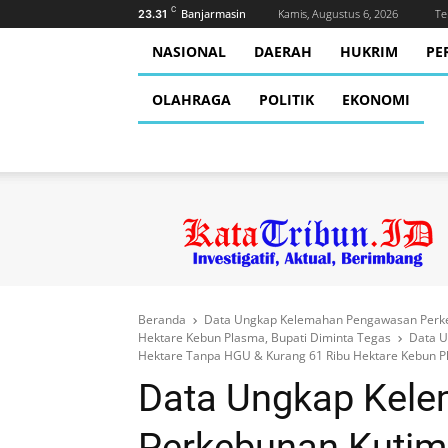
C
Banjarmasin
Kamis, Augustus 6, 2026
Te
23.31
NASIONAL
DAERAH
HUKRIM
PE
OLAHRAGA
POLITIK
EKONOMI
Beranda
Data Ungkap Kelemahan Pengawasan Perkeb
Hektare Kebun Plasma, Bupati Diminta Tegas
Data U
Hektare Tanpa HGU & Kurang 61 Ribu Hektare Kebun Pl
Data Ungkap Kel
Perkebunan Kutim: