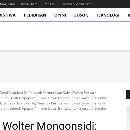
tang Kami
Kontak Kami
Redaksi
Pedoman Media Siber
RISTIWA
PEDIDIKAN
OPINI
SOSOK
TEKNOLOGI
asal Diajukan RJ, Penyidik Perintahkan Saksi Dalam Perkara
 Dalam Bentuk Apapun?!!! Take Down Berita Untuk Syarat RJ, Pelaku
Dua Pasal Diajukan RJ, Penyidik Perintahkan Saksi Dalam Perkara
 Dalam Bentuk Apapun?!!! Take Down Berita Untuk Syarat RJ, Pelaku
 Wolter Mongonsidi: