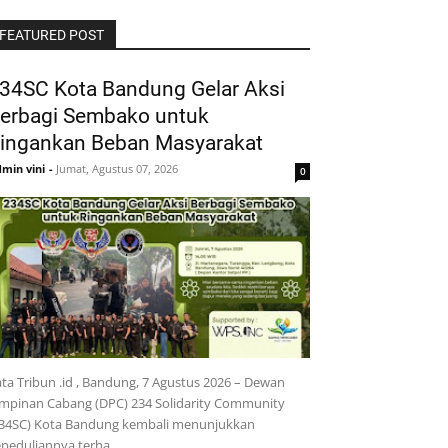
FEATURED POST
34SC Kota Bandung Gelar Aksi
erbagi Sembako untuk
ingankan Beban Masyarakat
min vini
-
Jumat, Agustus 07, 2026
0
ta Tribun .id , Bandung, 7 Agustus 2026 – Dewan
mpinan Cabang (DPC) 234 Solidarity Community
234SC) Kota Bandung kembali menunjukkan
epeduliannya terha…