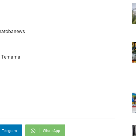
aratobanews
k Ternama
Telegram
WhatsApp