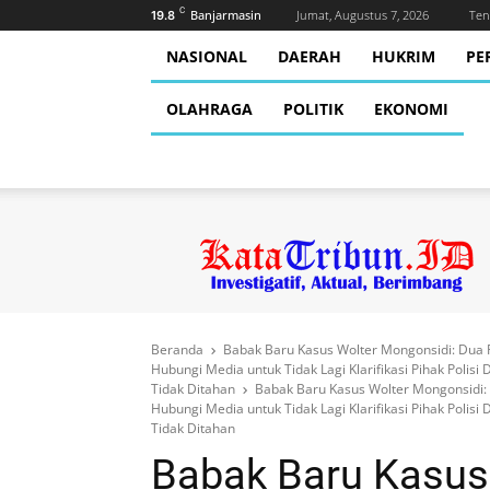
C
Banjarmasin
Jumat, Augustus 7, 2026
Ten
19.8
NASIONAL
DAERAH
HUKRIM
PE
OLAHRAGA
POLITIK
EKONOMI
Beranda
Babak Baru Kasus Wolter Mongonsidi: Dua P
Hubungi Media untuk Tidak Lagi Klarifikasi Pihak Polisi
Tidak Ditahan
Babak Baru Kasus Wolter Mongonsidi: 
Hubungi Media untuk Tidak Lagi Klarifikasi Pihak Polisi
Tidak Ditahan
Babak Baru Kasus