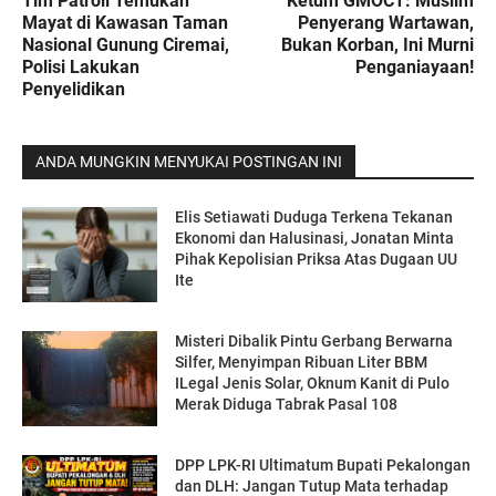
Tim Patroli Temukan
Ketum GMOCT: Muslim
Mayat di Kawasan Taman
Penyerang Wartawan,
Nasional Gunung Ciremai,
Bukan Korban, Ini Murni
Polisi Lakukan
Penganiayaan!
Penyelidikan
ANDA MUNGKIN MENYUKAI POSTINGAN INI
Elis Setiawati Duduga Terkena Tekanan
Ekonomi dan Halusinasi, Jonatan Minta
Pihak Kepolisian Priksa Atas Dugaan UU
Ite
Misteri Dibalik Pintu Gerbang Berwarna
Silfer, Menyimpan Ribuan Liter BBM
ILegal Jenis Solar, Oknum Kanit di Pulo
Merak Diduga Tabrak Pasal 108
DPP LPK-RI Ultimatum Bupati Pekalongan
dan DLH: Jangan Tutup Mata terhadap