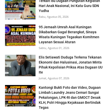
Terkait Isu Dugaan Pungutan Kegiatan
Hari Anak Nasional, Ini Kata Guru SDN
Yudha
Rabu, Agustus 05, 2026
95 Jemaah Umrah Asal Kuningan
Dikabarkan Gagal Berangkat, Sinaya
Wisata Kuningan Tegaskan Komitmen
Layanan Sesuai Aturan
Sabtu, Agustus 01, 2026
Elis Setiawati Duduga Terkena Tekanan
Ekonomi dan Halusinasi, Jonatan Minta
Pihak Kepolisian Priksa Atas Dugaan UU
Ite
Jumat, Agustus 07, 2026
Kantongi Bukti Foto dan Video, Dugaan
Limbah Laundry Jeans Cemari Sungai
Pekalongan, LPK-RI dan GMOCT Desak
KLH, Polri Hingga Kejaksaan Bertindak
Tegas