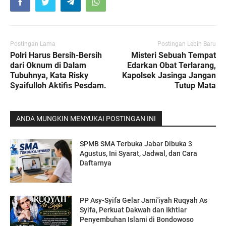
Postingan Lama
Postingan Lebih Baru
Polri Harus Bersih-Bersih
Misteri Sebuah Tempat
dari Oknum di Dalam
Edarkan Obat Terlarang,
Tubuhnya, Kata Risky
Kapolsek Jasinga Jangan
Syaifulloh Aktifis Pesdam.
Tutup Mata
ANDA MUNGKIN MENYUKAI POSTINGAN INI
SPMB SMA Terbuka Jabar Dibuka 3
Agustus, Ini Syarat, Jadwal, dan Cara
Daftarnya
PP Asy-Syifa Gelar Jami'iyah Ruqyah As
Syifa, Perkuat Dakwah dan Ikhtiar
Penyembuhan Islami di Bondowoso