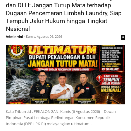
dan DLH: Jangan Tutup Mata terhadap
Dugaan Pencemaran Limbah Laundry, Siap
Tempuh Jalur Hukum hingga Tingkat
Nasional
Admin vini
-
Kamis, Agustus 06, 2026
0
Kata Tribun .id , PEKALONGAN, Kamis (6 Agustus 2026) – Dewan
Pimpinan Pusat Lembaga Perlindungan Konsumen Republik
Indonesia (DPP LPK-RI) melayangkan ultimatum…