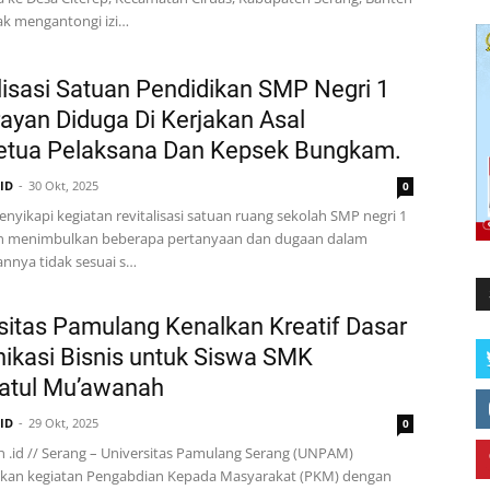
ak mengantongi izi…
lisasi Satuan Pendidikan SMP Negri 1
yan Diduga Di Kerjakan Asal
Ketua Pelaksana Dan Kepsek Bungkam.
.ID
30 Okt, 2025
0
enyikapi kegiatan revitalisasi satuan ruang sekolah SMP negri 1
 menimbulkan beberapa pertanyaan dan dugaan dalam
nnya tidak sesuai s…
sitas Pamulang Kenalkan Kreatif Dasar
kasi Bisnis untuk Siswa SMK
atul Mu’awanah
.ID
29 Okt, 2025
0
n .id // Serang – Universitas Pamulang Serang (UNPAM)
kan kegiatan Pengabdian Kepada Masyarakat (PKM) dengan