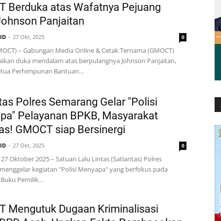
 Berduka atas Wafatnya Pejuang
ohnson Panjaitan
.ID
27 Okt, 2025
0
GMOCT) – Gabungan Media Online & Cetak Ternama (GMOCT)
kan duka mendalam atas berpulangnya Johnson Panjaitan,
tua Perhimpunan Bantuan…
tas Polres Semarang Gelar "Polisi
pa" Pelayanan BPKB, Masyarakat
as! GMOCT siap Bersinergi
.ID
27 Okt, 2025
0
27 Oktober 2025 – Satuan Lalu Lintas (Satlantas) Polres
menggelar kegiatan "Polisi Menyapa" yang berfokus pada
 Buku Pemilik…
 Mengutuk Dugaan Kriminalisasi