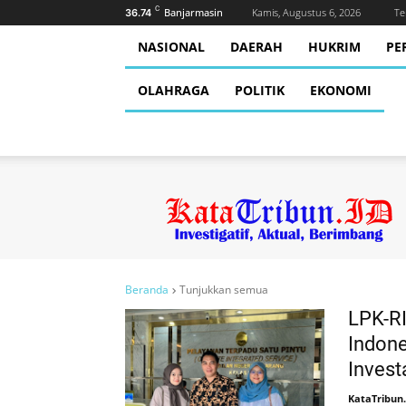
C
Banjarmasin
Kamis, Augustus 6, 2026
Te
36.74
NASIONAL
DAERAH
HUKRIM
PE
OLAHRAGA
POLITIK
EKONOMI
Beranda
Tunjukkan semua
LPK-RI
Indon
Investa
KataTribun