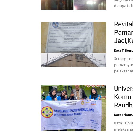
diduga tid
Revita
Pamara
Jadi,
KataTribun
Serang - m
pamarayan
pelaksanaa
Univer
Komuni
Raudh
KataTribun
Kata Tribu
melaksana