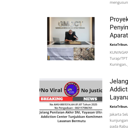
mengusung
Proyek
Penyi
Apara
KataTribun
KUNINGAN,
Turap/TPT 
Kuningan, 
Jelang
Addict
Layan
KataTribun
Jakarta Se
kunjungan 
pada Rabu