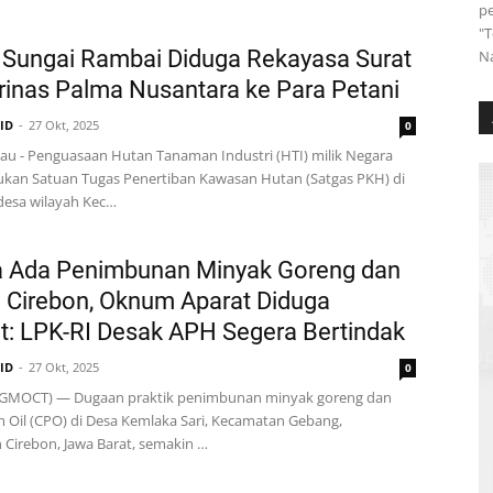
pe
"T
 Sungai Rambai Diduga Rekayasa Surat
Na
rinas Palma Nusantara ke Para Petani
.ID
27 Okt, 2025
0
au - Penguasaan Hutan Tanaman Industri (HTI) milik Negara
ukan Satuan Tugas Penertiban Kawasan Hutan (Satgas PKH) di
desa wilayah Kec…
a Ada Penimbunan Minyak Goreng dan
 Cirebon, Oknum Aparat Diduga
at: LPK-RI Desak APH Segera Bertindak
.ID
27 Okt, 2025
0
GMOCT) — Dugaan praktik penimbunan minyak goreng dan
 Oil (CPO) di Desa Kemlaka Sari, Kecamatan Gebang,
Cirebon, Jawa Barat, semakin …