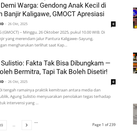
Demi Warga: Gendong Anak Kecil di
 Banjir Kaligawe, GMOCT Apresiasi
.ID
26 Okt, 2025
0
(GMOCT) – Minggu, 26 Oktober 2025, pukul 10.00 WIB. Di
jir yang merendam jalur Pantura Kaligawe–Sayung,
an mengharukan terlihat saat Kap…
Sulistio: Fakta Tak Bisa Dibungkam —
oleh Bermitra, Tapi Tak Boleh Disetir!
.ID
26 Okt, 2025
0
Di tengah ramainya praktik kemitraan antara media dan
blik, Agung Sulistio menyuarakan penolakan tegas terhadap
tuk intervensi yang …
...
Page 1 of 239
...
39