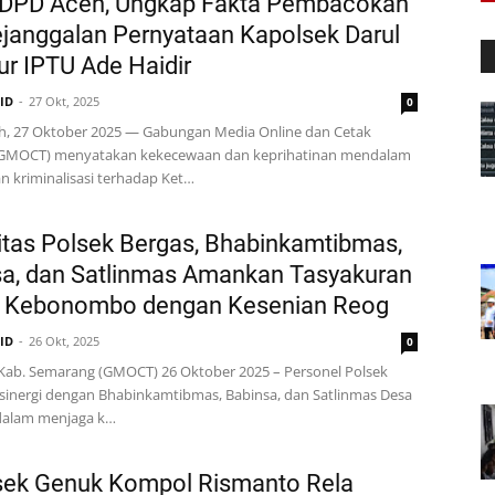
 DPD Aceh, Ungkap Fakta Pembacokan
janggalan Pernyataan Kapolsek Darul
r IPTU Ade Haidir
.ID
27 Okt, 2025
0
h, 27 Oktober 2025 — Gabungan Media Online dan Cetak
GMOCT) menyatakan kekecewaan dan keprihatinan mendalam
n kriminalisasi terhadap Ket…
itas Polsek Bergas, Bhabinkamtibmas,
a, dan Satlinmas Amankan Tasyakuran
 Kebonombo dengan Kesenian Reog
.ID
26 Okt, 2025
0
 Kab. Semarang (GMOCT) 26 Oktober 2025 – Personel Polsek
sinergi dengan Bhabinkamtibmas, Babinsa, dan Satlinmas Desa
 dalam menjaga k…
sek Genuk Kompol Rismanto Rela