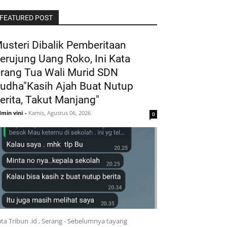
FEATURED POST
usteri Dibalik Pemberitaan
erujung Uang Roko, Ini Kata
rang Tua Wali Murid SDN
udha"Kasih Ajah Buat Nutup
erita, Takut Manjang"
min vini
-
Kamis, Agustus 06, 2026
0
ta Tribun .id , Serang - Sebelumnya tayang