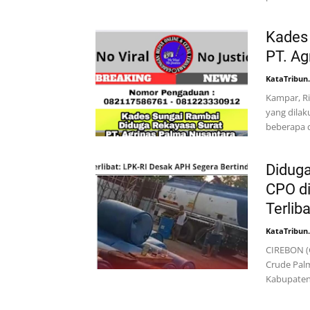
Kades
PT. Ag
KataTribun
Kampar, Ri
yang dilak
beberapa 
Didug
CPO di
Terlib
KataTribun
CIREBON (
Crude Palm
Kabupaten 