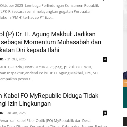
31 Oktober 2025- Lembaga Perlindungan Konsumen Republik
(LPK-RI) secara resmi melayangkan gugatan Perbuatan
ukum (PMH) terhadap PT Eco…
Pol (P) Dr. H. Agung Makbul: Jadikan
 sebagai Momentum Muhasabah dan
atan Diri kepada Ilahi
.ID
31 Okt, 2025
0
GMOCT) - Pada Jumat (31/10/2025) pagi, pukul 08.00 WIB,
an Inspektur Jenderal Polisi Dr. H. Agung Makbul, Drs., SH.,
ampaikan pesan r…
n Kabel FO MyRepublic Diduga Tidak
gi Izin Lingkungan
.ID
30 Okt, 2025
0
enarikan kabel Fiber Optik (FO) MyRepublik dari Desa
 ke Desa Citerep, Kecamatan Ciruas, Kabupaten Serang, Banten