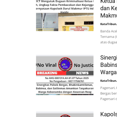
Ketua
dan Ke
Makmu
KataTribun
Banda Ace
Ternama (
atas dugaa
Sinerg
Babins
Warga
KataTribun
Pagersari,
Bergas ber
Pagersari
Kapol