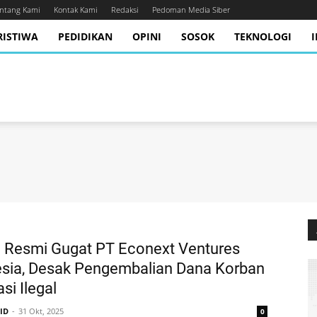
ntang Kami
Kontak Kami
Redaksi
Pedoman Media Siber
RISTIWA
PEDIDIKAN
OPINI
SOSOK
TEKNOLOGI
 Resmi Gugat PT Econext Ventures
esia, Desak Pengembalian Dana Korban
si Ilegal
.ID
31 Okt, 2025
0