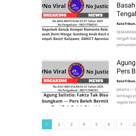
Basah 
Tengah
KataTribun
SEMARANG 
tengah ban
pemandang
Agung 
Pers B
KataTribun
Jakarta — 
lembaga pu
segala ben
1
2
3
4
5
6
7
2