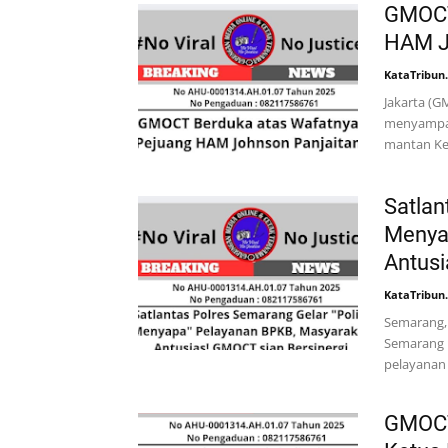
GMOCT
HAM J
KataTribun
Jakarta (
menyampai
mantan Ke
Satlan
Menya
Antusi
KataTribun
Semarang, 
Semarang 
pelayanan
GMOCT