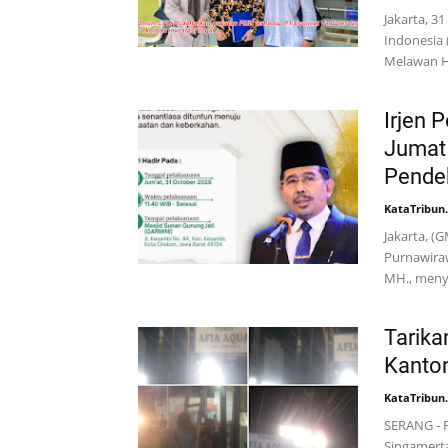
Jakarta, 
Indonesia 
Melawan H
Irjen 
Jumat
Pendek
KataTribun
Jakarta, (
Purnawiraw
MH., meny
Tarika
Kanton
KataTribun
SERANG - P
Singamerta