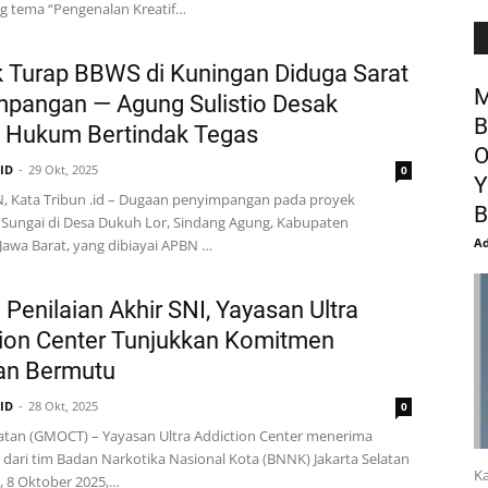
 tema “Pengenalan Kreatif…
 Turap BBWS di Kuningan Diduga Sarat
M
mpangan — Agung Sulistio Desak
B
t Hukum Bertindak Tegas
O
.ID
29 Okt, 2025
0
Y
 Kata Tribun .id – Dugaan penyimpangan pada proyek
B
Sungai di Desa Dukuh Lor, Sindang Agung, Kabupaten
Ad
Jawa Barat, yang dibiayai APBN …
 Penilaian Akhir SNI, Yayasan Ultra
ion Center Tunjukkan Komitmen
an Bermutu
.ID
28 Okt, 2025
0
latan (GMOCT) – Yayasan Ultra Addiction Center menerima
dari tim Badan Narkotika Nasional Kota (BNNK) Jakarta Selatan
Ka
, 8 Oktober 2025,…