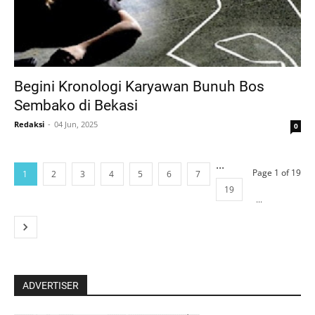
Begini Kronologi Karyawan Bunuh Bos
Sembako di Bekasi
Redaksi
04 Jun, 2025
0
...
Page 1 of 19
1
2
3
4
5
6
7
19
...
ADVERTISER